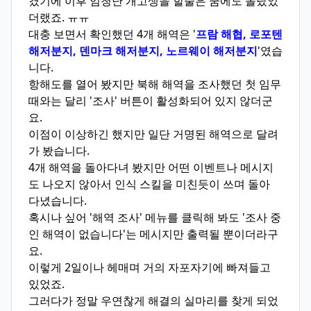
겼기에 이후 엄청난 개고생을 할줄은 꿈에도 몰랐었
더랬죠. ㅠㅠ
대충 보면서 확인했던 4개 해역은 '
프람 해협, 로포텐
해저분지, 덴마크 해저분지, 노르웨이 해저분지
'였습
니다.
항해도를 열어 봤지만 북해 해역을 조사했던 첫 임무
때와는 달리 '조사' 버튼이 활성화되어 있지 않더군
요.
이점이 이상하긴 했지만 일단 거명된 해역으로 달려
가 봤습니다.
4개 해역을 돌아다녀 봤지만 어떤 이벤트나 메시지
도 나오지 않아서 인식 스킬을 미친듯이 쓰며 돌아
다녔습니다.
혹시나 싶어 '해역 조사' 메뉴를 클릭해 봐도 '조사 중
인 해역이 없습니다'는 메시지만 출력될 뿐이더라구
요.
이렇게 2일이나 헤매며 거의 자포자기에 빠져들고
있었죠.
그러다가 정말 우연찮게 해결의 실마리를 찾게 되었